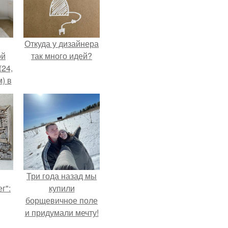
Откуда у дизайнера
ой
так много идей?
(24,
) в
Три года назад мы
г":
купили
борщевичное поле
и придумали мечту!