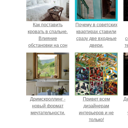
Как поставить
Почему в советских
кровать в спальне.
квартирах ставили
Влияние
сразу две входные
с
обстановки на сон
двери.
т
Дримскроллинг -
Привет всем
Д
новый формат
дизайнерам
мечтательности.
интерьеров и не
только!