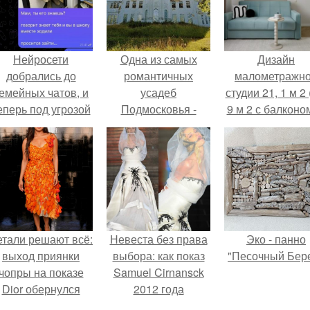
Нейросети
Одна из самых
Дизайн
добрались до
романтичных
малометражн
емейных чатов, и
усадеб
студии 21, 1 м 2 
еперь под угрозой
Подмосковья -
9 м 2 с балконом
мамины нервы.
усадьба любвино в
Краснодаре.
тучково.
етали решают всё:
Невеста без права
Эко - панно
выход приянки
выбора: как показ
"Песочный Бере
чопры на показе
Samuel Cirnansck
Dior обернулся
2012 года
шквалом критики
превратил подиум