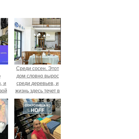
Среди сосен. Этот
о
дом словно вырос
, и
среди деревьев, и
зой
жизнь здесь течет в
ы.
собственном ритме
- спокойно, без
спешки и лишнего
шума.