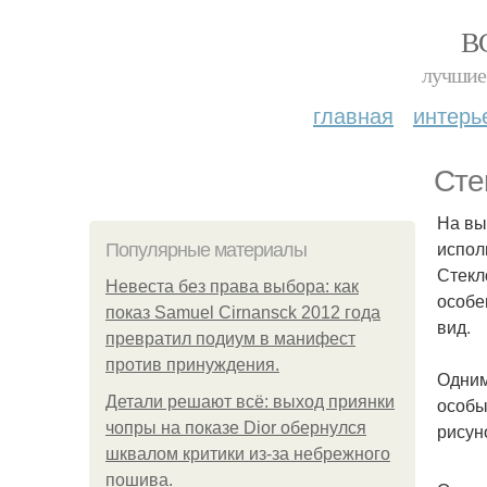
В
лучшие 
главная
интерь
Сте
На вы
испол
Популярные материалы
Стекл
Невеста без права выбора: как
особе
показ Samuel Cirnansck 2012 года
вид.
превратил подиум в манифест
против принуждения.
Одним
Детали решают всё: выход приянки
особы
чопры на показе Dior обернулся
рисун
шквалом критики из-за небрежного
пошива.