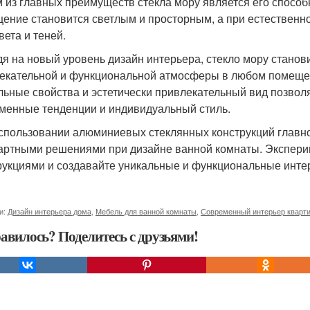
 из главных преимуществ стекла мору является его способн
ение становится светлым и просторным, а при естественн
вета и теней.
я на новый уровень дизайн интерьера, стекло мору стано
екательной и функциональной атмосферы в любом помещен
льные свойства и эстетически привлекательный вид позвол
менные тенденции и индивидуальный стиль.
спользовании алюминиевых стеклянных конструкций главное
артными решениями при дизайне ванной комнаты. Экспер
рукциями и создавайте уникальные и функциональные интерь
и:
Дизайн интерьера дома
,
Мебель для ванной комнаты
,
Современный интерьер кварт
авилось? Поделитесь с друзьями!