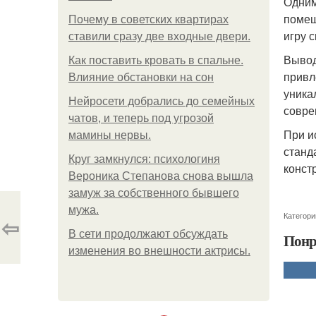
Одним
помещ
Почему в советских квартирах
игру с
ставили сразу две входные двери.
Вывод
Как поставить кровать в спальне.
привл
Влияние обстановки на сон
уника
Нейросети добрались до семейных
совре
чатов, и теперь под угрозой
При и
мамины нервы.
станд
Круг замкнулся: психологиня
конст
Вероника Степанова снова вышла
замуж за собственного бывшего
мужа.
Категори
⇦
В сети продолжают обсуждать
Понр
изменения во внешности актрисы.