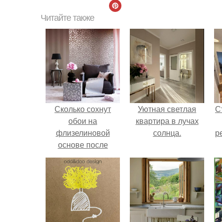
Читайте также
Сколько сохнут
Уютная светлая
С
обои на
квартира в лучах
флизелиновой
солнца.
р
основе после
поклейки. Когда
высохнет клей?