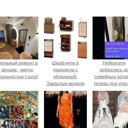
тильный ремонт в
Шкаф купе в
Нейросети
двушке - мечта
прихожую с
добрались д
еальностью стала!
обувницей.
семейных чатов
Закрытые модели
теперь под угро
мамины нерв