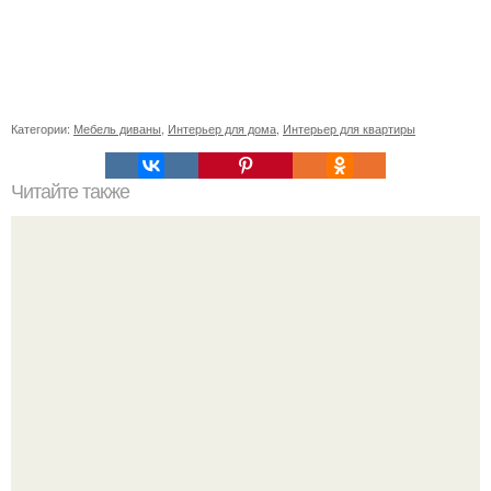
Категории:
Мебель диваны
,
Интерьер для дома
,
Интерьер для квартиры
Читайте также
Страхи только у вас в голове.