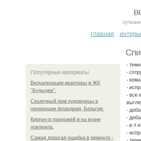
В
лучшие 
главная
интерь
Спи
- тем
- сот
Популярные материалы
- ком
Визуализация квартиры в ЖК
- исп
"Булычев".
- все
Сказочный дом художницы в
выгля
провинции фландрия, Бельгия.
- доб
- доб
Кирпич в прихожей и на кухне
- в /r
поклеила.
- исп
Самая дорогая ошибка в ремонте -
- теп