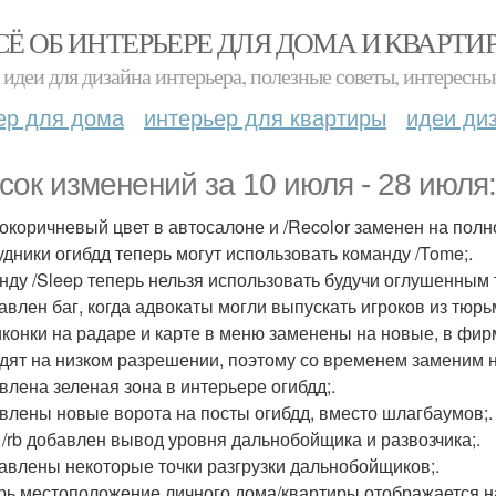
СЁ ОБ ИНТЕРЬЕРЕ ДЛЯ ДОМА И КВАРТИ
идеи для дизайна интерьера, полезные советы, интересны
ер для дома
интерьер для квартиры
идеи ди
сок изменений за 10 июля - 28 июля:
нокоричневый цвет в автосалоне и /Recolor заменен на полн
рудники огибдд теперь могут использовать команду /Tome;.
анду /Sleep теперь нельзя использовать будучи оглушенным 
равлен баг, когда адвокаты могли выпускать игроков из тюрь
 иконки на радаре и карте в меню заменены на новые, в фир
дят на низком разрешении, поэтому со временем заменим 
авлена зеленая зона в интерьере огибдд;.
авлены новые ворота на посты огибдд, вместо шлагбаумов;.
 и /rb добавлен вывод уровня дальнобойщика и развозчика;.
равлены некоторые точки разгрузки дальнобойщиков;.
ерь местоположение личного дома/квартиры отображается н