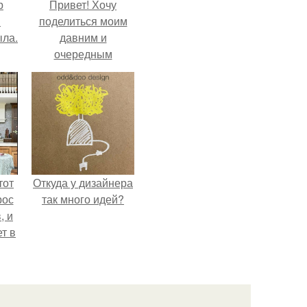
р
Привет! Хочу
и
поделиться моим
ыла.
давним и
очередным
неопубликованным
проектом.
тот
Откуда у дизайнера
рос
так много идей?
, и
ет в
тме
з
его