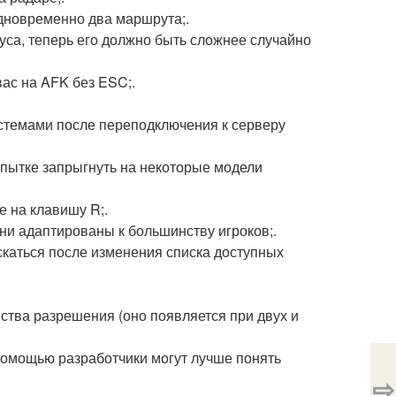
одновременно два маршрута;.
буса, теперь его должно быть сложнее случайно
вас на AFK без ESC;.
истемами после переподключения к серверу
опытке запрыгнуть на некоторые модели
 на клавишу R;.
они адаптированы к большинству игроков;.
ускаться после изменения списка доступных
ства разрешения (оно появляется при двух и
помощью разработчики могут лучше понять
⇨