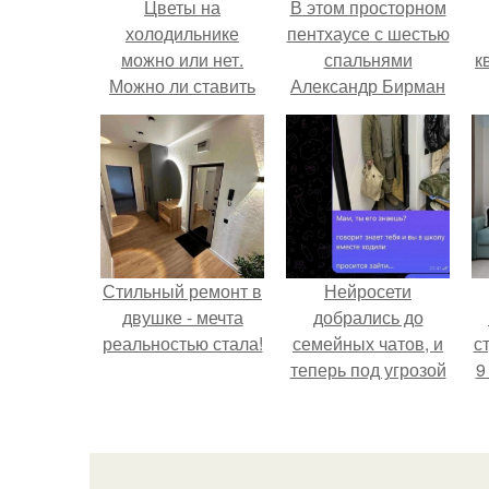
Цветы на
В этом просторном
холодильнике
пентхаусе с шестью
можно или нет.
спальнями
к
Можно ли ставить
Александр Бирман
цветы на
живет со своей
холодильник?
семьей.
Стильный ремонт в
Нейросети
двушке - мечта
добрались до
реальностью стала!
семейных чатов, и
ст
теперь под угрозой
9
мамины нервы.