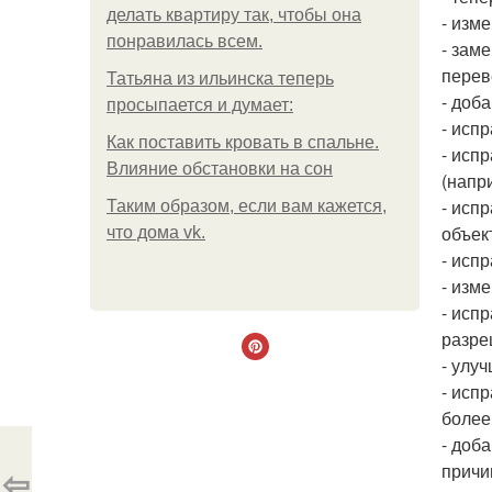
делать квартиру так, чтобы она
- изм
понравилась всем.
- зам
перев
Татьяна из ильинска теперь
- доб
просыпается и думает:
- исп
Как поставить кровать в спальне.
- исп
Влияние обстановки на сон
(напри
- исп
Таким образом, если вам кажется,
объект
что дома vk.
- исп
- изм
- исп
разре
- улу
- исп
более
- доб
причи
⇦