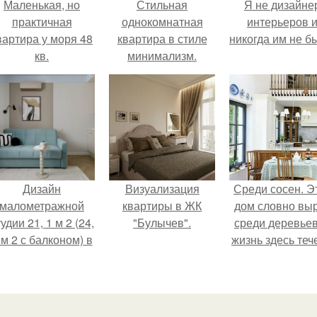
Маленькая, но
Стильная
Я не дизайне
практичная
однокомнатная
интерьеров 
вартира у моря 48
квартира в стиле
никогда им не б
кв.
минимализм.
Дизайн
Визуализация
Среди сосен. Э
малометражной
квартиры в ЖК
дом словно вы
удии 21, 1 м 2 (24,
"Булычев".
среди деревьев
 м 2 с балконом) в
жизнь здесь теч
Краснодаре.
собственном ри
- спокойно, бе
спешки и лишн
шума.