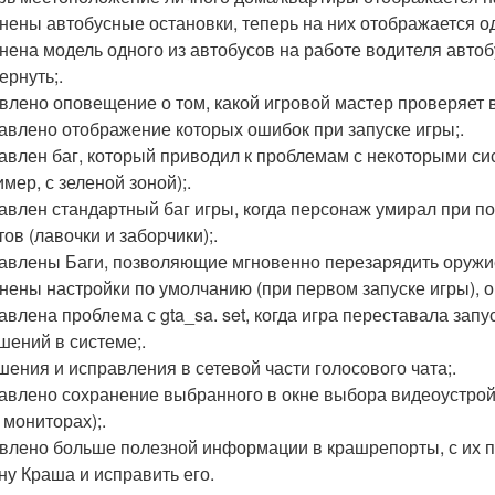
енены автобусные остановки, теперь на них отображается 
енена модель одного из автобусов на работе водителя авто
ернуть;.
авлено оповещение о том, какой игровой мастер проверяет 
равлено отображение которых ошибок при запуске игры;.
равлен баг, который приводил к проблемам с некоторыми с
мер, с зеленой зоной);.
равлен стандартный баг игры, когда персонаж умирал при п
ов (лавочки и заборчики);.
равлены Баги, позволяющие мгновенно перезарядить оружие
енены настройки по умолчанию (при первом запуске игры), 
равлена проблема с gta_sa. set, когда игра переставала зап
шений в системе;.
чшения и исправления в сетевой части голосового чата;.
равлено сохранение выбранного в окне выбора видеоустрой
 мониторах);.
авлено больше полезной информации в крашрепорты, с их 
ну Краша и исправить его.