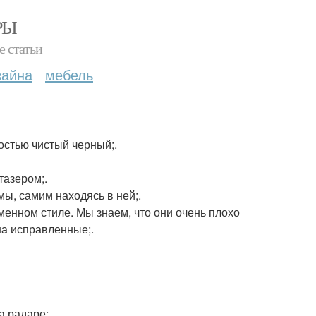
РЫ
е статьи
зайна
мебель
остью чистый черный;.
тазером;.
мы, самим находясь в ней;.
менном стиле. Мы знаем, что они очень плохо
на исправленные;.
а радаре;.