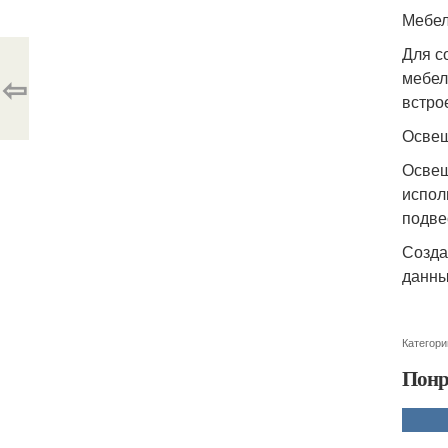
Мебел
Для с
мебел
⇦
встро
Освещ
Освещ
испол
подве
Созда
данны
Категори
Понр