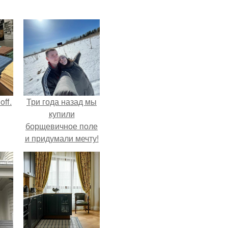
ff.
Три года назад мы
купили
борщевичное поле
и придумали мечту!