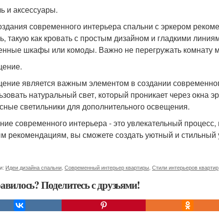
ь и аксессуары.
оздания современного интерьера спальни с эркером реком
ь, такую как кровать с простым дизайном и гладкими лини
енные шкафы или комоды. Важно не перегружать комнату м
ение.
ение является важным элементом в создании современного
ьзовать натуральный свет, который проникает через окна э
сные светильники для дополнительного освещения.
ние современного интерьера - это увлекательный процесс, 
м рекомендациям, вы сможете создать уютный и стильный у
и:
Идеи дизайна спальни
,
Современный интерьер квартиры
,
Стили интерьеров квартир
авилось? Поделитесь с друзьями!