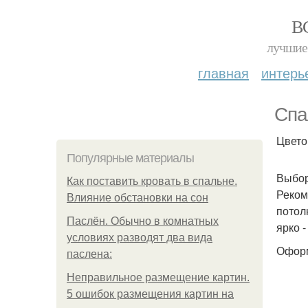
В
лучшие 
главная
интерь
Спа
Цвето
Популярные материалы
Выбор
Как поставить кровать в спальне.
Реком
Влияние обстановки на сон
потол
Паслён. Обычно в комнатных
ярко 
условиях разводят два вида
Оформ
паслена:
Неправильное размещение картин.
5 ошибок размещения картин на