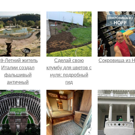
69-Летний житель
Сделай свою
Сокровища из Ho
Италии создал
клумбу для цветов с
фальшивый
нуля: подробный
античный
гид
амфитеатр и
долгое время
успешно выдавал
его за настоящее
историческое
наследие.