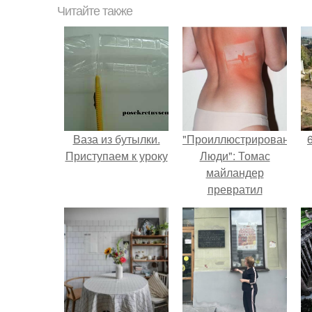
Читайте также
Ваза из бутылки.
"Проиллюстрированные
Приступаем к уроку
Люди": Томас
майландер
превратил
солнечные ожоги в
арт - объект.