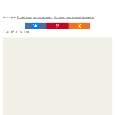
Категории:
Стили интерьеров квартир
,
Интерьер маленькой квартиры
Читайте также
Голуба? Я мече?