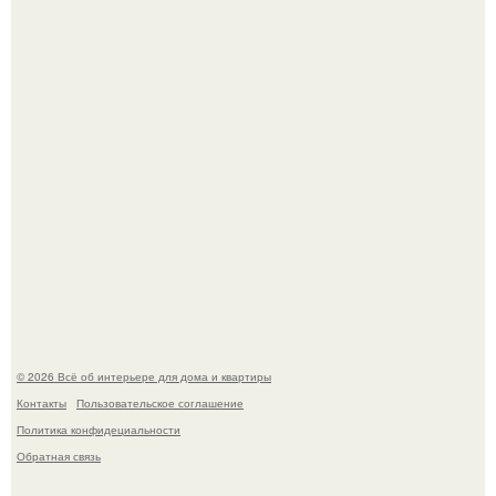
Три года назад мы купили борщевичное поле и
придумали мечту!
Преображение в ванной на ул. генерала Григорова, д.
36!
© 2026 Всё об интерьере для дома и квартиры
Контакты
Пользовательское соглашение
Политика конфидециальности
Обратная связь