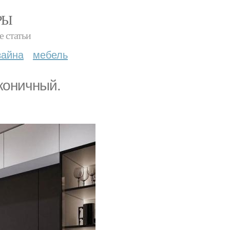
РЫ
е статьи
зайна
мебель
коничный.