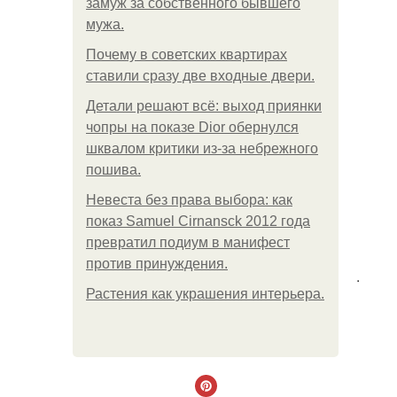
замуж за собственного бывшего
мужа.
Почему в советских квартирах
ставили сразу две входные двери.
Детали решают всё: выход приянки
чопры на показе Dior обернулся
шквалом критики из-за небрежного
пошива.
Невеста без права выбора: как
показ Samuel Cirnansck 2012 года
превратил подиум в манифест
против принуждения.
.
Растения как украшения интерьера.