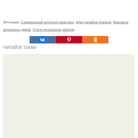
Категории:
Современный интерьер квартиры
,
Идеи дизайна спальни
,
Красивые
интерьеры домов
,
Стили интерьеров квартир
Читайте также
Дизайн прихожей в современном стиле. Цветовые
решения