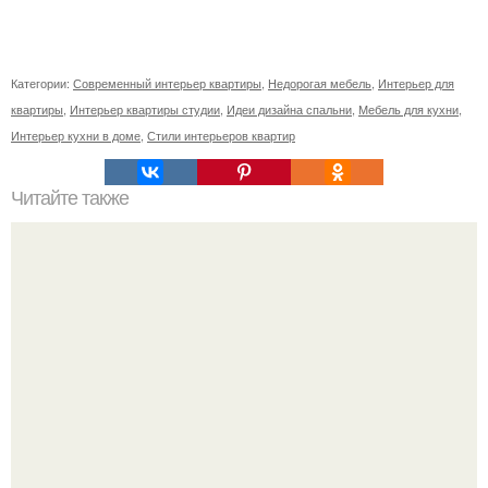
Категории:
Современный интерьер квартиры
,
Недорогая мебель
,
Интерьер для
квартиры
,
Интерьер квартиры студии
,
Идеи дизайна спальни
,
Мебель для кухни
,
Интерьер кухни в доме
,
Стили интерьеров квартир
Читайте также
Кабинет директора, как оформить. Дизайн кабинета
руководителя: зонирование, выбор декора, модные
тенденции