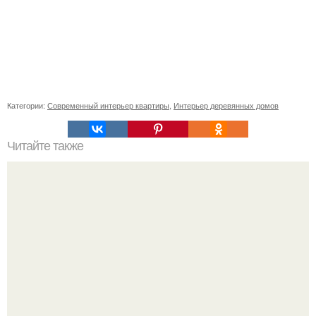
Категории:
Современный интерьер квартиры
,
Интерьер деревянных домов
Читайте также
Резьба по дереву в стиле барокко. Резьба по дереву:
стилистические направления и характерные узоры.