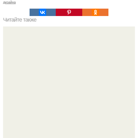
дизайна
Читайте также
Сколько сохнут обои на флизелиновой основе после
поклейки. Когда высохнет клей?