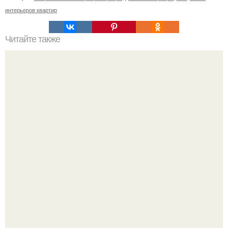
интерьеров квартир
Читайте также
Резьба по дереву в стиле барокко. Резьба по дереву:
стилистические направления и характерные узоры.