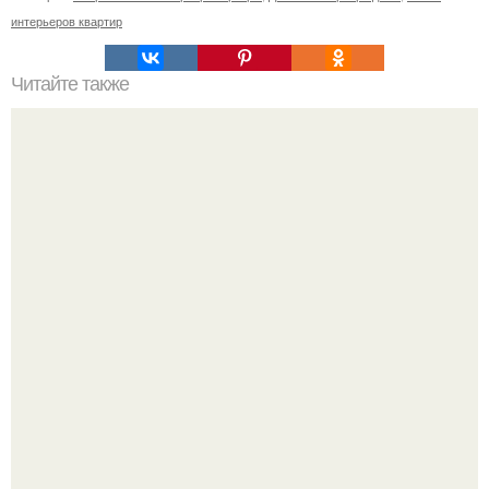
интерьеров квартир
Читайте также
Резьба по дереву в стиле барокко. Резьба по дереву:
стилистические направления и характерные узоры.