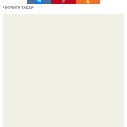
Читайте также
Кафе с необычной азиатской кухней.
В июле 1959 года в Москве, в парке "Сокольники",
открылась американская национальная выставка.