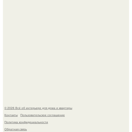
Нейросети добрались до семейных чатов, и теперь под
угрозой мамины нервы.
Дизайн малометражной студии 21, 1 м 2 (24, 9 м 2 с
балконом) в Краснодаре.
© 2026 Всё об интерьере для дома и квартиры
Контакты
Пользовательское соглашение
Политика конфидециальности
Обратная связь