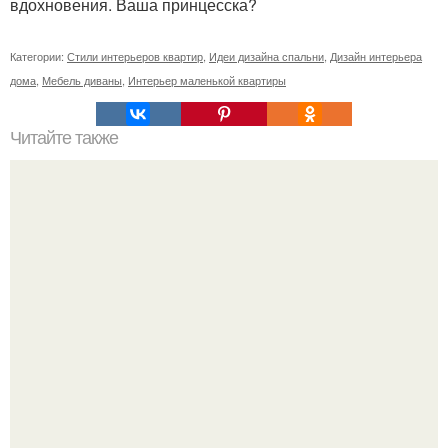
вдохновения. Ваша принцесска?
Категории:
Стили интерьеров квартир
,
Идеи дизайна спальни
,
Дизайн интерьера
дома
,
Мебель диваны
,
Интерьер маленькой квартиры
Читайте также
Шкафы - купе в интерьере: советы опытных дизайнеров.