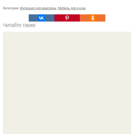
Категории:
Интерьер для квартиры
,
Мебель для кухни
Читайте также
11 рецептов сахарной глазури, чтобы подойти творчески
к украшению печенюшек.