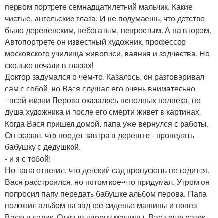
первом портрете семнадцатилетний мальчик. Какие
чистые, ангельские глаза. И не подумаешь, что детство
было деревенским, небогатым, непростым. А на втором.
Автопортрете он известный художник, профессор
московского училища живописи, ваяния и зодчества. Но
сколько печали в глазах!
Доктор задумался о чем-то. Казалось, он разговаривал
сам с собой, но Вася слушал его очень внимательно.
- всей жизни Перова оказалось неполных полвека, но
душа художника и после его смерти живет в картинах.
Когда Вася пришел домой, папа уже вернулся с работы.
Он сказал, что поедет завтра в деревню - проведать
бабушку с дедушкой.
- и я с тобой!
Но папа ответил, что детский сад пропускать не годится.
Вася расстроился, но потом кое-что придумал. Утром он
попросил папу передать бабушке альбом перова. Папа
положил альбом на заднее сиденье машины и повез
Васю в садик. Открыв дверцу машины, Вася еще разок