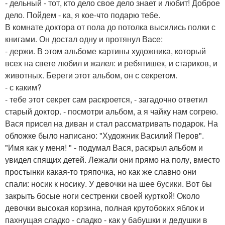
- дельный - тот, кто дело свое дело знает и любит! Доброе
дело. Пойдем - ка, я кое-что подарю тебе.
В комнате доктора от пола до потолка высились полки с
книгами. Он достал одну и протянул Васе:
- держи. В этом альбоме картины художника, который
всех на свете любил и жалел: и ребятишек, и стариков, и
животных. Береги этот альбом, он с секретом.
- с каким?
- тебе этот секрет сам раскроется, - загадочно ответил
старый доктор. - посмотри альбом, а я чайку нам согрею.
Вася присел на диван и стал рассматривать подарок. На
обложке было написано: "Художник Василий Перов".
"Имя как у меня! " - подумал Вася, раскрыл альбом и
увидел спящих детей. Лежали они прямо на полу, вместо
простынки какая-то тряпочка, но как же славно они
спали: носик к носику. У девочки на шее бусики. Вот бы
закрыть босые ноги сестренки своей курткой! Около
девочки высокая корзина, полная крутобоких яблок и
пахнущая сладко - сладко - как у бабушки и дедушки в