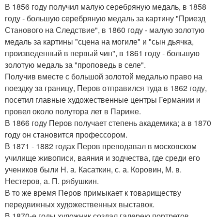
В 1856 году получил малую серебряную медаль, в 1858
году - большую серебряную медаль за картину "Приезд
Станового на Следствие", в 1860 году - малую золотую
медаль за картины "сцена на могиле" и "сын дьячка,
произведенный в первый чин", в 1861 году - большую
золотую медаль за "проповедь в селе".
Получив вместе с большой золотой медалью право на
поездку за границу, Перов отправился туда в 1862 году,
посетил главные художественные центры Германии и
провел около полутора лет в Париже.
В 1866 году Перов получает степень академика; а в 1870
году он становится профессором.
В 1871 - 1882 годах Перов преподавал в московском
училище живописи, ваяния и зодчества, где среди его
учеников были Н. а. Касаткин, с. а. Коровин, М. в.
Нестеров, а. П. рябушкин.
В то же время Перов примыкает к товариществу
передвижных художественных выставок.
В 1870-е годы художник создал галерею портретов