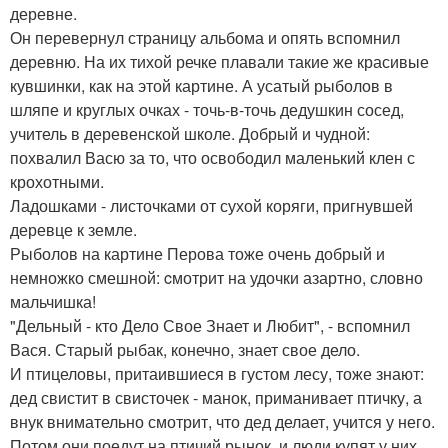
деревне.
Он перевернул страницу альбома и опять вспомнил
деревню. На их тихой речке плавали такие же красивые
кувшинки, как на этой картине. А усатый рыболов в
шляпе и круглых очках - точь-в-точь дедушкин сосед,
учитель в деревенской школе. Добрый и чудной:
похвалил Васю за то, что освободил маленький клен с
крохотными.
Ладошками - листочками от сухой коряги, пригнувшей
деревце к земле.
Рыболов на картине Перова тоже очень добрый и
немножко смешной: cмотрит на удочки азартно, словно
мальчишка!
"Дельный - кто Дело Свое Знает и Любит", - вспомнил
Вася. Старый рыбак, конечно, знает свое дело.
И птицеловы, притаившиеся в густом лесу, тоже знают:
дед свистит в свисточек - манок, приманивает птичку, а
внук внимательно смотрит, что дед делает, учится у него.
Потом они поедут на птичий рынок, и люди купят у них