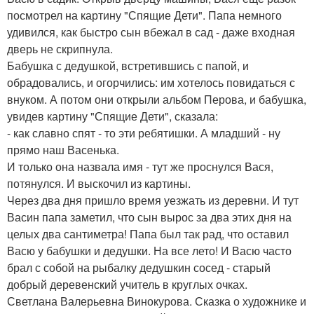
посмотрел на картину "Спящие Дети". Папа немного
удивился, как быстро сын вбежал в сад - даже входная
дверь не скрипнула.
Бабушка с дедушкой, встретившись с папой, и
обрадовались, и огорчились: им хотелось повидаться с
внуком. А потом они открыли альбом Перова, и бабушка,
увидев картину "Спящие Дети", сказала:
- как славно спят - то эти ребятишки. А младший - ну
прямо наш Васенька.
И только она назвала имя - тут же проснулся Вася,
потянулся. И выскочил из картины.
Через два дня пришло время уезжать из деревни. И тут
Васин папа заметил, что сын вырос за два этих дня на
целых два сантиметра! Папа был так рад, что оставил
Васю у бабушки и дедушки. На все лето! И Васю часто
брал с собой на рыбалку дедушкин сосед - старый
добрый деревенский учитель в круглых очках.
Светлана Валерьевна Винокурова. Сказка о художнике и