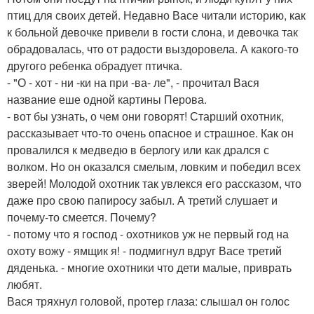
птиц для своих детей. Недавно Васе читали историю, как
к больной девочке привели в гости слона, и девочка так
обрадовалась, что от радости выздоровела. А какого-то
другого ребенка обрадует птичка.
- "О - хот - ни -ки на при -ва- ле", - прочитал Вася
название еше одной картины Перова.
- вот бы узнать, о чем они говорят! Старший охотник,
рассказывает что-то очень опасное и страшное. Как он
провалился к медведю в берлогу или как дрался с
волком. Но он оказался смелым, ловким и победил всех
зверей! Молодой охотник так увлекся его рассказом, что
даже про свою папиросу забыл. А третий слушает и
почему-то смеется. Почему?
- потому что я господ - охотников уж не первый год на
охоту вожу - ямщик я! - подмигнул вдруг Васе третий
дяденька. - многие охотники что дети малые, приврать
любят.
Вася тряхнул головой, протер глаза: слышал он голос