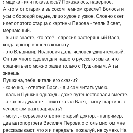
ямщика - или показалось? Показалось, наверное.
А кто этот старик в высоком темном кресле? Волосы и
усы с бородой седые, лицо худое и узкое. Словно свет
идет от этого старца с картины Перова - теплый свет,
мерцающий.
- вы не знаете, кто это? - спросил растерянный Вася,
когда доктор вошел в комнату.
- это Владимир Иванович даль, человек удивительный.
Он так много сделал для нашего русского языка, что
сравнить его можно разве только с Пушкиным. А ты
знаешь.
Пушкина, тебе читали его сказки?
- конечно, - ответил Вася. - я и сам читать умею.
- даль и Пушкин однажды даже путешествовали вместе.
- а как вы думаете, - тихо сказал Вася, - могут картины с
человеком разговаривать?
- могут, - серьезно ответил старый доктор. - например,
два автопортрета Василия Перова о столь многом мне
рассказывают, что я и передать, пожалуй, не сумею. На