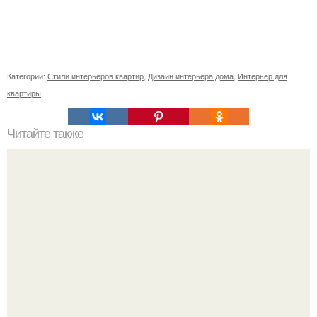
Категории:
Стили интерьеров квартир
,
Дизайн интерьера дома
,
Интерьер для
квартиры
Читайте также
Значение картина с волками. В том случае, если вы
любите вышивать, то наверняка задумывались о том,
что означает та или иная вышитая вами картина.