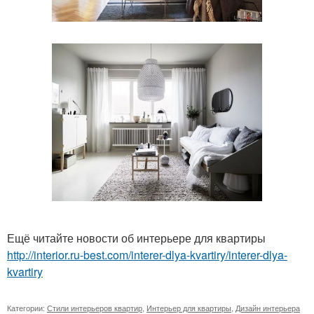
Ещё читайте новости об интерьере для квартиры
http://interior.ru-best.com/interer-dlya-kvartiry/interer-dlya-
kvartiry
Категории:
Стили интерьеров квартир
,
Интерьер для квартиры
,
Дизайн интерьера