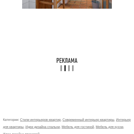
Категории:
Стили интерьеров квартир
,
Современный интерьер квартиры
,
Интерьер
для квартиры
,
Идеи дизайна спальни
,
Мебель для гостиной
,
Мебель для кухни
,
Идеи дизайна прихожей