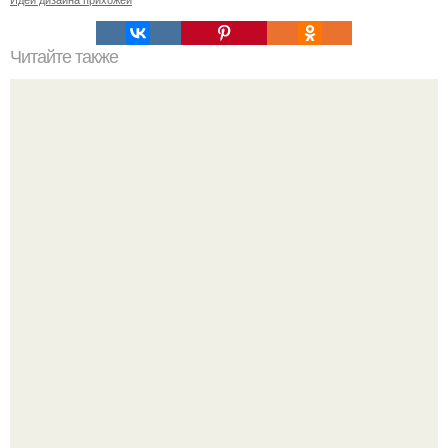
Читайте также
Почему нельзя смотреть в зеркало, когда плачешь.
Маленькая, но практичная квартира у моря 48 кв.