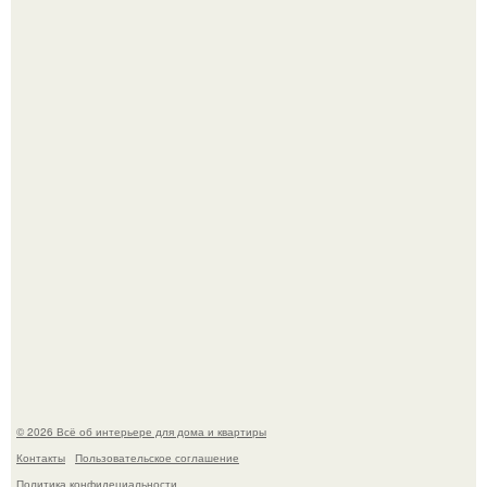
Привет всем дизайнерам интерьеров и не только!
5 ошибок в планировке, из-за которых вы теряете метры.
© 2026 Всё об интерьере для дома и квартиры
Контакты
Пользовательское соглашение
Политика конфидециальности