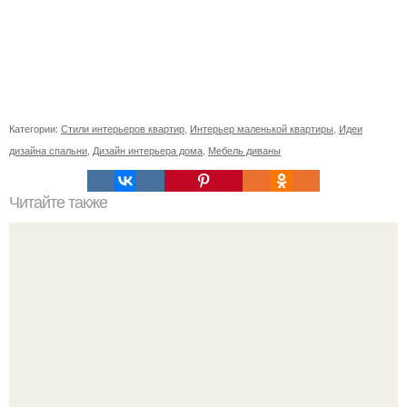
Категории:
Стили интерьеров квартир
,
Интерьер маленькой квартиры
,
Идеи
дизайна спальни
,
Дизайн интерьера дома
,
Мебель диваны
Читайте также
Как правильно обрезать герань, чтобы она пышно цвела.