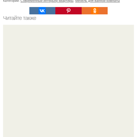
Категории:
Современный интерьер квартиры
,
Мебель для ванной комнаты
Читайте также
Десять причин для поездки в сергиев Посад.
В июле 1959 года в Москве, в парке "Сокольники",