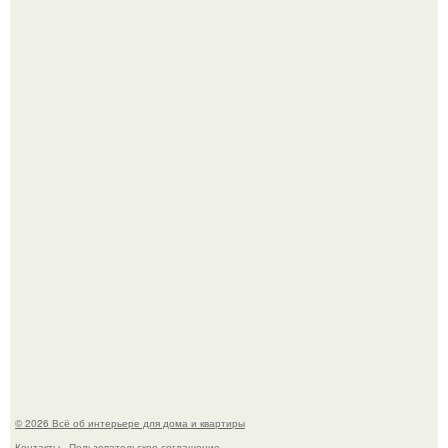
Визуализация квартиры в ЖК "Булычев".
5 ошибок в планировке, из-за которых вы теряете метры.
© 2026 Всё об интерьере для дома и квартиры
Контакты
Пользовательское соглашение