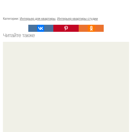
Категории:
Интерьер для квартиры
,
Интерьер квартиры студии
Читайте также
Резьба по дереву в стиле барокко. Резьба по дереву:
стилистические направления и характерные узоры.