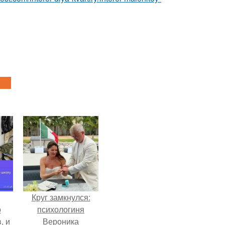
Круг замкнулся:
о
психологиня
, и
Вероника