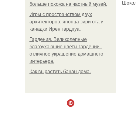
Шокол
больше похожа на частный музей.
Игры с пространством двух
архитекторов: японца эири ота и
канадки Ирен гардпуа.
Гардения. Великолепные
благоухающие цветы гардении -
отличное украшение домашнего
интерьера.
Как вырастить банан дома.