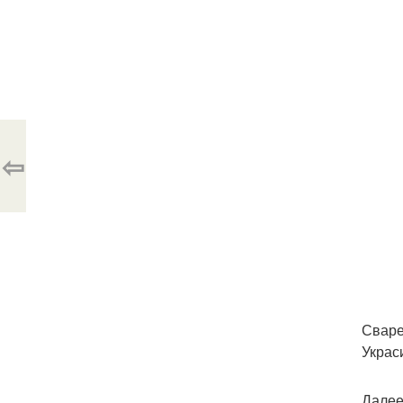
⇦
Сваре
Украс
Далее