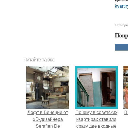
kvartir
Категори
Понр
Читайте также
Лофт в Венеции от
Почему в советских
В
3D-дизайнера
квартирах ставили
Serafien De
сразу две входные