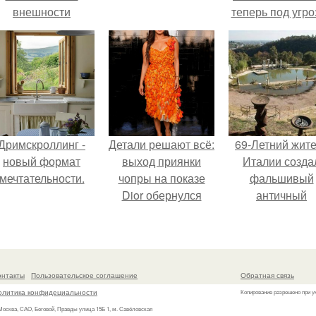
внешности
теперь под угро
актрисы.
мамины нерв
Дримскроллинг -
Детали решают всё:
69-Летний жит
новый формат
выход приянки
Италии созда
мечтательности.
чопры на показе
фальшивый
Dior обернулся
античный
шквалом критики
амфитеатр и
из-за небрежного
долгое врем
пошива.
успешно выда
его за настоящ
онтакты
Пользовательское соглашение
Обратная связь
историческо
олитика конфидециальности
Копирование разрешено при у
наследие.
 Москва, САО, Беговой, Правды улица 15Б 1, м. Савёловская