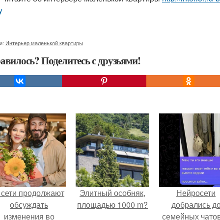
y
и:
Интерьер маленькой квартиры
авилось? Поделитесь с друзьями!
 сети продолжают
Элитный особняк,
Нейросети
обсуждать
площадью 1000 m?
добрались д
изменения во
семейных чатов