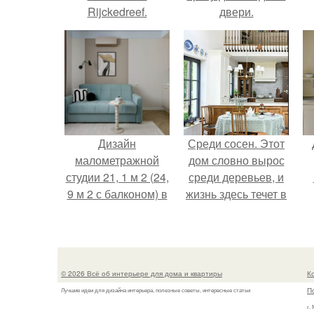
Rijckedreef.
двери.
Дизайн
Среди сосен. Этот
малометражной
дом словно вырос
студии 21, 1 м 2 (24,
среди деревьев, и
9 м 2 с балконом) в
жизнь здесь течет в
Краснодаре.
собственном ритме
- спокойно, без
спешки и лишнего
шума.
© 2026 Всё об интерьере для дома и квартиры
К
П
Лучшие идеи для дизайна интерьера, полезные советы, интересные статьи
г.