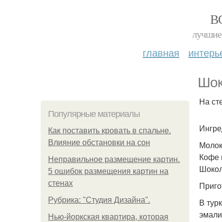
В
лучшие 
главная
интерь
Шок
На ст
Популярные материалы
Ингре
Как поставить кровать в спальне.
Влияние обстановки на сон
Молок
Кофе 
Неправильное размещение картин.
Шокол
5 ошибок размещения картин на
стенах
Приго
Рубрика: "Студия Дизайна".
В тур
эмали
Нью-йоркская квартира, которая