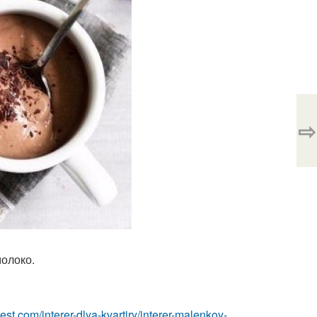
⇨
олоко.
-best.com/interer-dlya-kvartiry/interer-malenkoy-