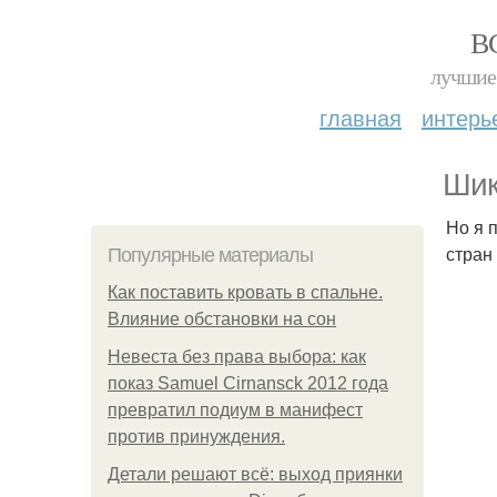
В
лучшие 
главная
интерь
Шик
Но я 
стран
Популярные материалы
Как поставить кровать в спальне.
Влияние обстановки на сон
Невеста без права выбора: как
показ Samuel Cirnansck 2012 года
превратил подиум в манифест
против принуждения.
Детали решают всё: выход приянки