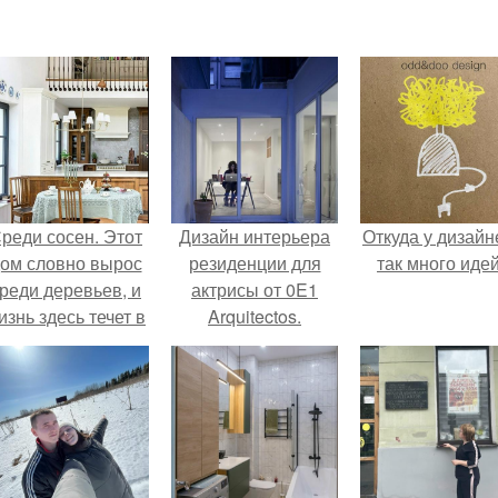
реди сосен. Этот
Дизайн интерьера
Откуда у дизайн
ом словно вырос
резиденции для
так много иде
реди деревьев, и
актрисы от 0E1
изнь здесь течет в
Arquitectos.
обственном ритме
- спокойно, без
пешки и лишнего
шума.