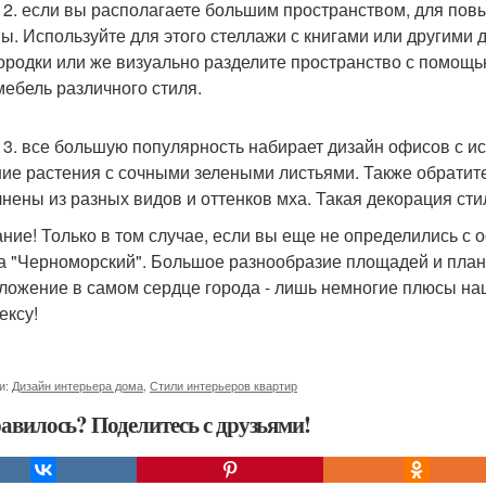
 2. если вы располагаете большим пространством, для по
ны. Используйте для этого стеллажи с книгами или другими
ородки или же визуально разделите пространство с помощью
 мебель различного стиля.
 3. все большую популярность набирает дизайн офисов с и
ие растения с сочными зелеными листьями. Также обратит
нены из разных видов и оттенков мха. Такая декорация ст
ние! Только в том случае, если вы еще не определились с о
а "Черноморский". Большое разнообразие площадей и план
ложение в самом сердце города - лишь немногие плюсы на
ексу!
и:
Дизайн интерьера дома
,
Стили интерьеров квартир
авилось? Поделитесь с друзьями!