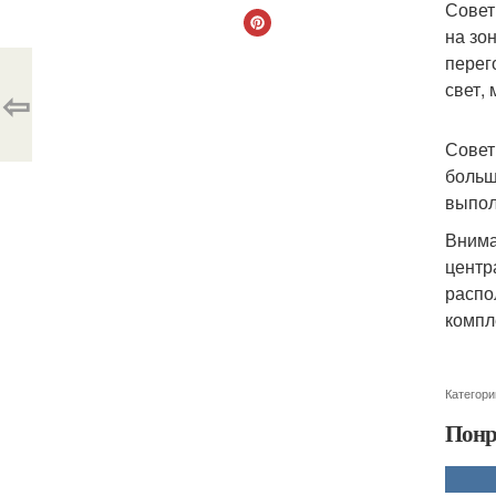
Совет
на зо
перег
свет,
⇦
Совет
больш
выпол
Внима
центр
распо
компл
Категори
Понр