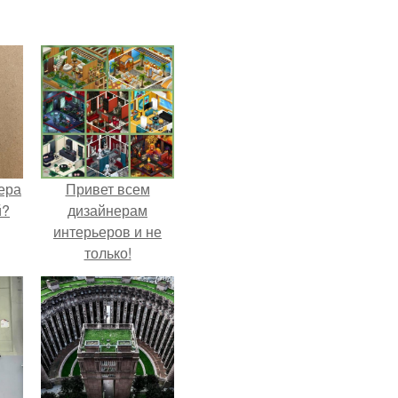
ера
Привет всем
й?
дизайнерам
интерьеров и не
только!