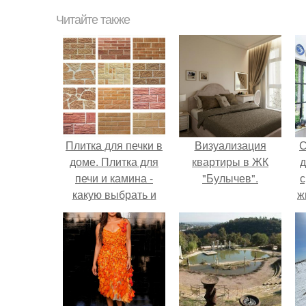
Читайте также
Плитка для печки в
Визуализация
С
доме. Плитка для
квартиры в ЖК
д
печи и камина -
"Булычев".
с
какую выбрать и
ж
какой лучше
с
обложить печь в
доме.
с