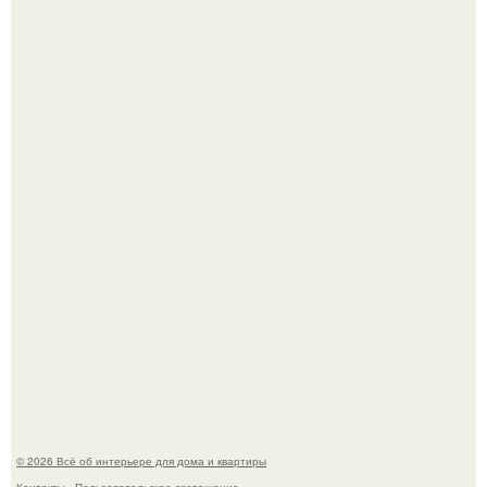
Кёнигсберг. Интерьер дома студенческого братства
"Германия".
Это жилой комплекс в Париже, в пригороде нуази - ле -
гран.
© 2026 Всё об интерьере для дома и квартиры