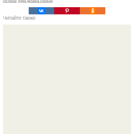
гостиной
,
Идеи дизайна спальни
Читайте также
Как приготовить гипс для заливки форм. Как разводить
гипс: Все о приготовлении идеального раствора