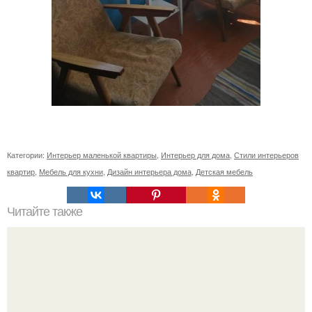
Категории:
Интерьер маленькой квартиры
,
Интерьер для дома
,
Стили интерьеров
квартир
,
Мебель для кухни
,
Дизайн интерьера дома
,
Детская мебель
Читайте также