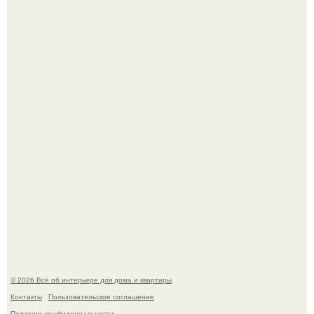
Двухкомнатная квартира в стиле сканди кинфолк и
мебелью 50-х годов в высотке на котельнической.
Литературная Москва. Дома - музеи писателей.
© 2026 Всё об интерьере для дома и квартиры
Контакты
Пользовательское соглашение
Политика конфидециальности