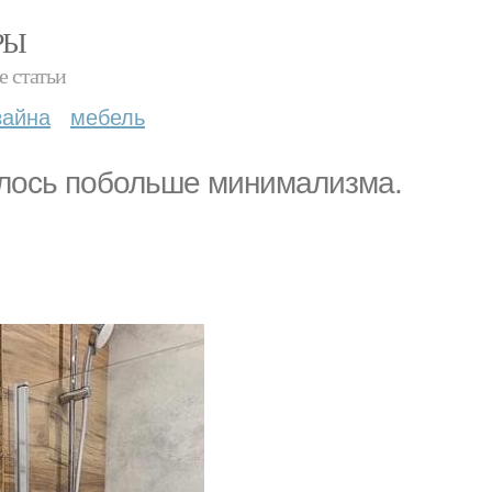
РЫ
е статьи
зайна
мебель
елось побольше минимализма.