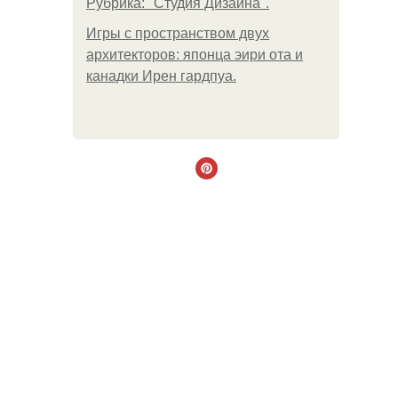
Рубрика: "Студия Дизайна".
Игры с пространством двух
архитекторов: японца эири ота и
канадки Ирен гардпуа.