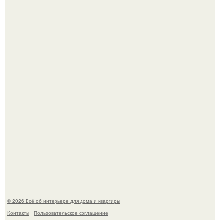
Сокровища из Hoff.
Эко - панно "Песочный Берег":
© 2026 Всё об интерьере для дома и квартиры
Контакты
Пользовательское соглашение