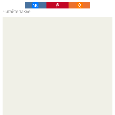
Читайте также
Советские мебельные стенки названия. Вещи века:
советские стенки 80-х.
Почему в советских квартирах ставили сразу две