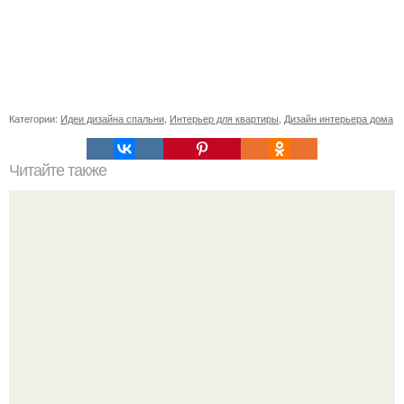
Категории:
Идеи дизайна спальни
,
Интерьер для квартиры
,
Дизайн интерьера дома
Читайте также
Икеа для прихожей ИДЕИ. Мебель для прихожей
«ИКЕА»: ассортимент и функциональные особенности