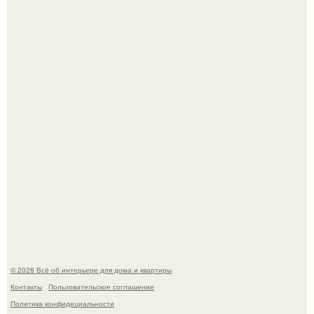
Три года назад мы купили борщевичное поле и
придумали мечту!
Преображение в ванной на ул. генерала Григорова, д.
36!
© 2026 Всё об интерьере для дома и квартиры
Контакты
Пользовательское соглашение
Политика конфидециальности