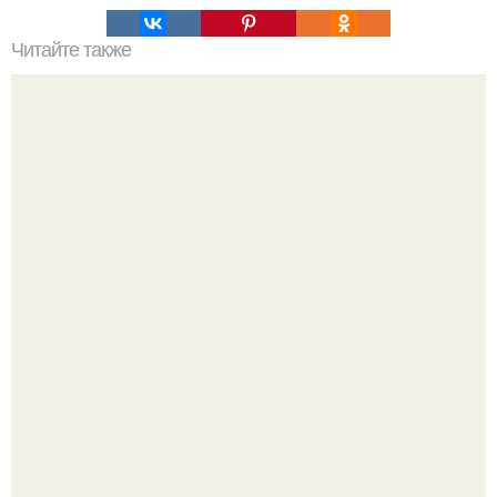
Читайте также
Ваза из бутылки. Приступаем к уроку
Нейросети добрались до семейных чатов, и теперь под
угрозой мамины нервы.