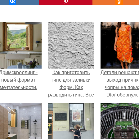
Дримскроллинг -
Как приготовить
Детали решают 
новый формат
гипс для заливки
выход приянк
мечтательности.
форм. Как
чопры на пока
разводить гипс: Все
Dior обернулс
о приготовлении
шквалом крити
идеального
из-за небрежно
раствора
пошива.