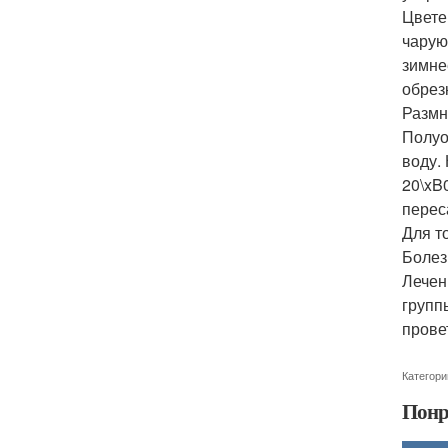
Цвете
чарую
зимне
обрез
Размн
Полуо
воду.
20\xB
перес
Для т
Болез
Лечен
групп
прове
Категори
Понр