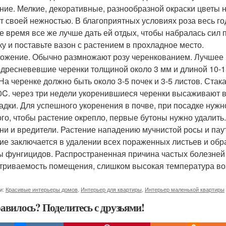
ние. Мелкие, декоративные, разнообразной окраски цветы 
т своей нежностью. В благоприятных условиях роза весь год
е время все же лучше дать ей отдых, чтобы набралась сил 
ку и поставьте вазон с растением в прохладное место.
ожение. Обычно размножают розу черенкованием. Лучшее в
дресневевшие черенки толщиной около 3 мм и длиной 10-15 
 На черенке должно быть около 3-5 почек и 3-5 листов. Стак
0C. через три недели укоренившиеся черенки высаживают в
адки. Для успешного укоренения в почве, при посадке нужн
ого, чтобы растение окрепло, первые бутоны нужно удалить.
ни и вредители. Растение нападению мучнистой росы и пау
ие заключается в удалении всех пораженных листьев и об
ы фунгицидов. Распространенная причина частых болезней 
триваемость помещения, слишком высокая температура во
и:
Красивые интерьеры домов
,
Интерьер для квартиры
,
Интерьер маленькой квартиры
авилось? Поделитесь с друзьями!