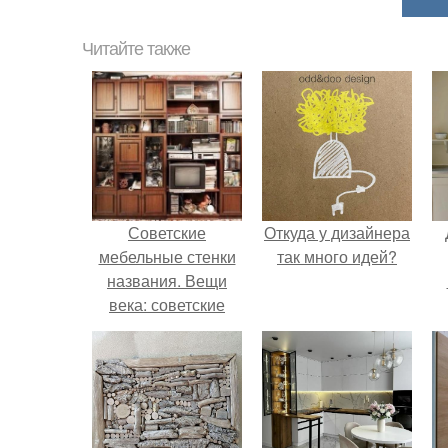
Читайте также
Советские
Откуда у дизайнера
мебельные стенки
так много идей?
названия. Вещи
века: советские
стенки 80-х.