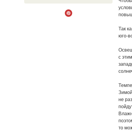
Чтобы
услов
повыш
Так к
юго-в
Освещ
с эти
запад
солне
Темпе
Зимой
не ра
пойду
Влажн
поэто
то мо