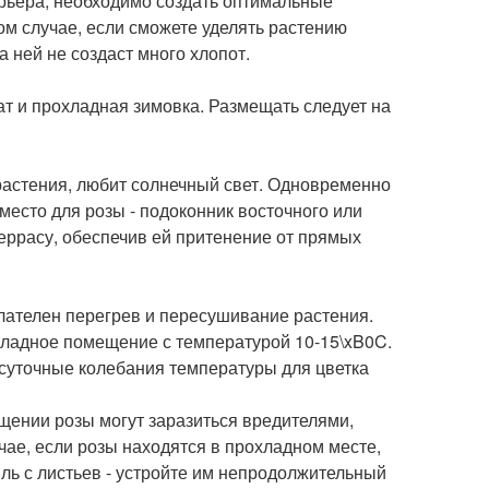
рьера, необходимо создать оптимальные
том случае, если сможете уделять растению
 ней не создаст много хлопот.
ат и прохладная зимовка. Размещать следует на
растения, любит солнечный свет. Одновременно
место для розы - подоконник восточного или
террасу, обеспечив ей притенение от прямых
лателен перегрев и пересушивание растения.
охладное помещение с температурой 10-15\xB0C.
 суточные колебания температуры для цветка
щении розы могут заразиться вредителями,
чае, если розы находятся в прохладном месте,
ыль с листьев - устройте им непродолжительный