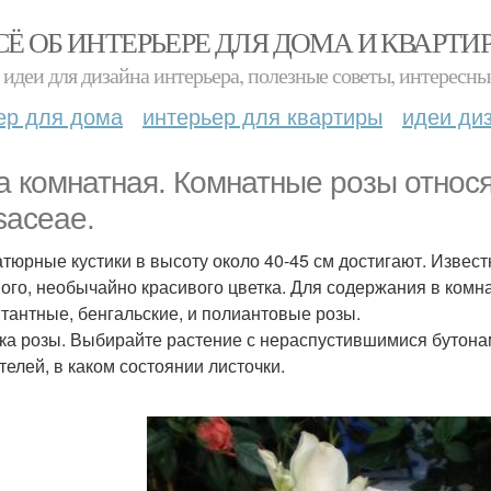
СЁ ОБ ИНТЕРЬЕРЕ ДЛЯ ДОМА И КВАРТИ
идеи для дизайна интерьера, полезные советы, интересны
ер для дома
интерьер для квартиры
идеи ди
а комнатная. Комнатные розы относя
saceae.
тюрные кустики в высоту около 40-45 см достигают. Извест
ого, необычайно красивого цветка. Для содержания в комн
тантные, бенгальские, и полиантовые розы.
ка розы. Выбирайте растение с нераспустившимися бутонам
телей, в каком состоянии листочки.