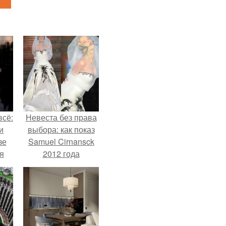
всё:
Невеста без права
и
выбора: как показ
зе
Samuel Cirnansck
я
2012 года
ки
превратил подиум
го
в манифест против
принуждения.