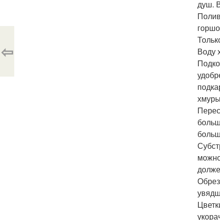
душ. 
Полив
горшо
Тольк
⇦
Воду 
Подко
удобр
подка
хмуры
Перес
больш
больш
Субст
можно
долже
Обрез
увядш
Цветк
укора