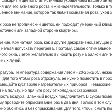
 шикарный цветок стал истинным украшением вашего инте
ия для его активного роста и жизнедеятельности. Только в 
енное внимание, которое так любит комнатная роза, уход за
ак роза не тропический цветок, ей подходит умеренный клим
осточной или западной стороне квартиры.
ение. Комнатная роза, как и другие декоративноцветущие 
м нельзя допускать перегрева. Поэтому, самое оптимальное 
ного окна. Летом желательно выносить розу на балкон или 
чных лучей.
ратура. Температура содержания летом - 20-25\xB0C. неже
, для того чтобы роза отдохнула, ее нужно поместить в пр
змещайте куст возле нагревательных приборов. Невысокие
т на пользу, но прячьте розу от холодных сквозняков.
ость воздуха. Влажный воздух предпочитает. В сухом поме
му проводите опрыскивание раз в два дня. Только в том слу
жно обойтись и без опрыскивания. Для того, чтобы смыть п