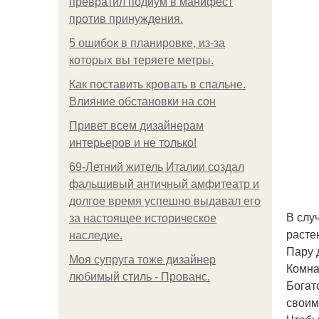
превратил подиум в манифест
против принуждения.
5 ошибок в планировке, из-за
которых вы теряете метры.
Как поставить кровать в спальне.
Влияние обстановки на сон
Привет всем дизайнерам
интерьеров и не только!
69-Летний житель Италии создал
фальшивый античный амфитеатр и
долгое время успешно выдавал его
В слу
за настоящее историческое
растен
наследие.
Пару 
Моя супруга тоже дизайнер
Комна
любимый стиль - Прованс.
Богат
своим