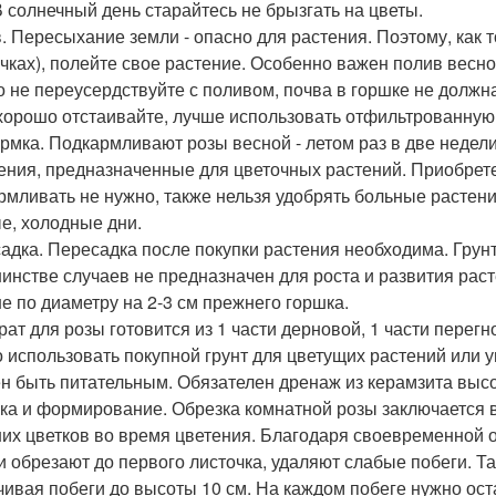
В солнечный день старайтесь не брызгать на цветы.
. Пересыхание земли - опасно для растения. Поэтому, как 
чках), полейте свое растение. Особенно важен полив весной
о не переусердствуйте с поливом, почва в горшке не должна
хорошо отстаивайте, лучше использовать отфильтрованную
рмка. Подкармливают розы весной - летом раз в две недел
ения, предназначенные для цветочных растений. Приобрет
рмливать не нужно, также нельзя удобрять больные растени
е, холодные дни.
адка. Пересадка после покупки растения необходима. Грунт
инстве случаев не предназначен для роста и развития рас
е по диаметру на 2-3 см прежнего горшка.
рат для розы готовится из 1 части дерновой, 1 части перегн
 использовать покупной грунт для цветущих растений или у
н быть питательным. Обязателен дренаж из керамзита высо
ка и формирование. Обрезка комнатной розы заключается 
их цветков во время цветения. Благодаря своевременной 
и обрезают до первого листочка, удаляют слабые побеги. Т
чивая побеги до высоты 10 см. На каждом побеге нужно оста