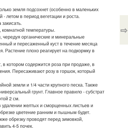
только земля подсохнет (особенно в маленьких
 - летом в период вегетации и роста.
 закисать.
⇨
, комнатной температуры.
и, чередуя органические и минеральные
енный и пересаженный куст в течение месяца
я. Растение плохо реагирует на подкормку в
, в котором содержится роза при продаже, в
тения. Пересаживают розу в горшок, который
ойной земли и 1/4 части крупного песка. Также
ниверсальный грунт. Главное правило - субстрат
той 2 см.
в удалении желтых и сморщенных листьев и
обрезке цветение ранним и пышным будет.
акже обрезку проводят перед зимовкой,
вить 4-5 почек.