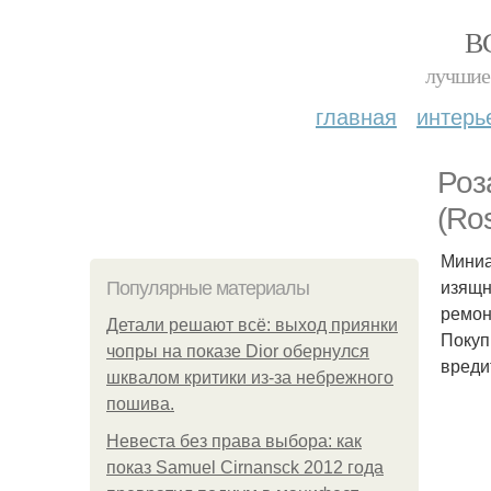
В
лучшие 
главная
интерь
Роз
(Ro
Миниа
изящн
Популярные материалы
ремон
Детали решают всё: выход приянки
Покуп
чопры на показе Dior обернулся
вреди
шквалом критики из-за небрежного
пошива.
Невеста без права выбора: как
показ Samuel Cirnansck 2012 года