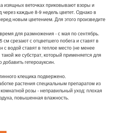
на изящных веточках приковывают взоры и
 через каждые 8-9 недель цветет. Однако в
перед новым цветением. Для этого произведите
ремя для размножения - с мая по сентябрь.
см срезают с отцветшего побега и ставят в
ан с водой ставят в теплое место (не менее
 такой же субстрат, который применяется для
о добавить гетероауксин.
тинного клещика подвержено.
работке растения специальным препаратом из
комнатной розы - неправильный уход: плохая
здуха, повышенная влажность.