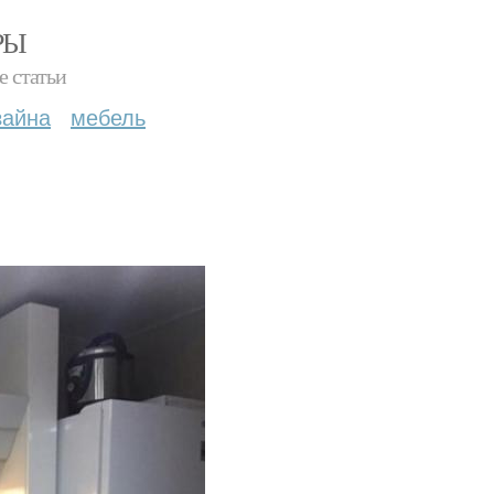
РЫ
е статьи
зайна
мебель