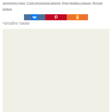
загородного дома
,
Стили интерьеров квартир
,
Идеи дизайна спальни
,
Детская
мебель
Читайте также
Резьба по дереву в стиле барокко. Резьба по дереву:
стилистические направления и характерные узоры.