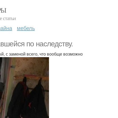
РЫ
е статьи
зайна
мебель
авшейся по наследству.
й, с заменой всего, что вообще возможно