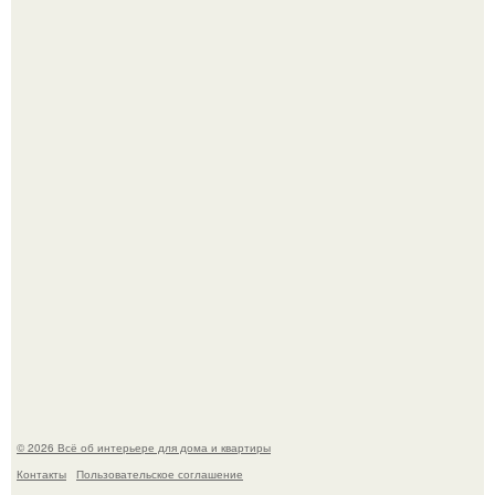
Опишите интерьер кухни в 2-3 словах.
"Ух, Заморочился же Дизайнер", - подумала я, когда
зашла в кафе - бар "слезы березы".
© 2026 Всё об интерьере для дома и квартиры
Контакты
Пользовательское соглашение