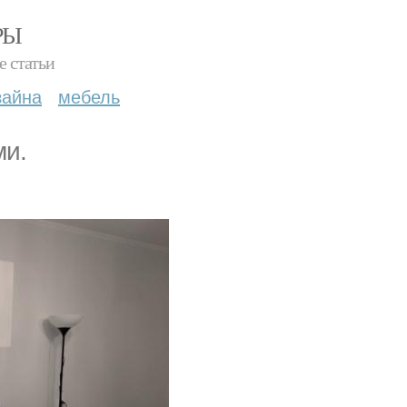
РЫ
е статьи
зайна
мебель
ми.