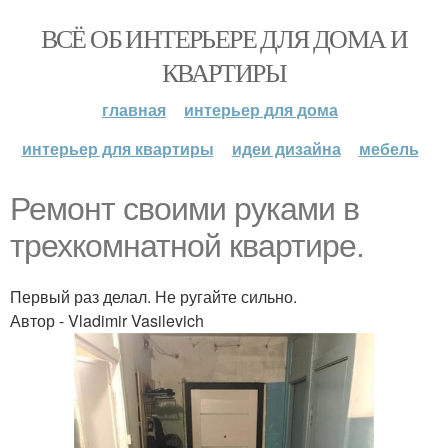
ВСЁ ОБ ИНТЕРЬЕРЕ ДЛЯ ДОМА И
КВАРТИРЫ
главная
интерьер для дома
интерьер для квартиры
идеи дизайна
мебель
Ремонт своими руками в
трехкомнатной квартире.
Первый раз делал. Не ругайте сильно.
Автор - Vladimir Vasilevich