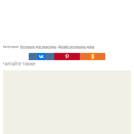
Категории:
Интерьер для квартиры
,
Дизайн интерьера дома
Читайте также
Как приготовить гипс для заливки форм. Как разводить
гипс: Все о приготовлении идеального раствора