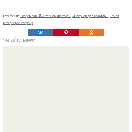
Категории:
Современный интерьер квартиры
,
Интерьер для квартиры
,
Стили
интерьеров квартир
Читайте также
Ваза из бутылки. Приступаем к уроку