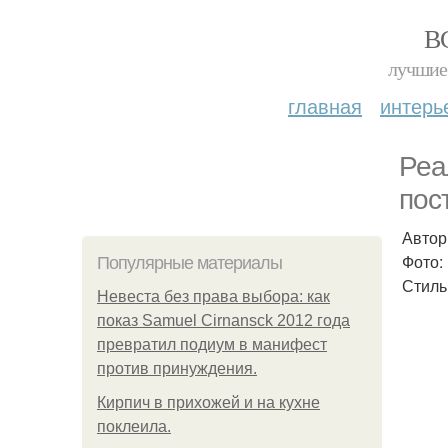
В
лучшие 
главная
интерь
Реа
пос
Автор
Фото:
Популярные материалы
Стиль
Невеста без права выбора: как
показ Samuel Cirnansck 2012 года
превратил подиум в манифест
против принуждения.
Кирпич в прихожей и на кухне
поклеила.