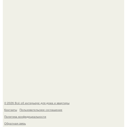
Дизайн малометражной студии 21, 1 м 2 (24, 9 м 2 с
балконом) в Краснодаре.
Визуализация квартиры в ЖК "Булычев".
© 2026 Всё об интерьере для дома и квартиры
Контакты
Пользовательское соглашение
Политика конфидециальности
Обратная связь