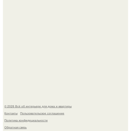
Литературная Москва. Дома - музеи писателей.
Это жилой комплекс в Париже, в пригороде нуази - ле -
гран.
© 2026 Всё об интерьере для дома и квартиры
Контакты
Пользовательское соглашение
Политика конфидециальности
Обратная связь