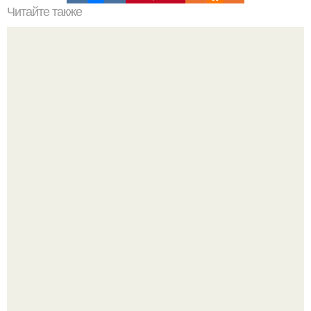
Читайте также
Сколько сохнут обои на флизелиновой основе после
поклейки. Когда высохнет клей?
Почему в советских квартирах ставили сразу две
входные двери.