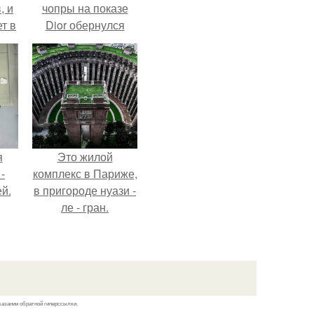
, и
чопры на показе
ет в
Dior обернулся
тме
шквалом критики
з
из-за небрежного
его
пошива.
я
Это жилой
-
комплекс в Париже,
й.
в пригороде нуази -
ле - гран.
казании обратной гиперссылки.