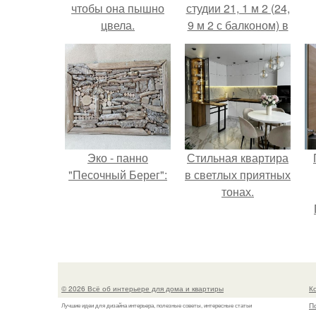
чтобы она пышно
студии 21, 1 м 2 (24,
цвела.
9 м 2 с балконом) в
Краснодаре.
Эко - панно
Стильная квартира
"Песочный Берег":
в светлых приятных
тонах.
© 2026 Всё об интерьере для дома и квартиры
К
П
Лучшие идеи для дизайна интерьера, полезные советы, интересные статьи