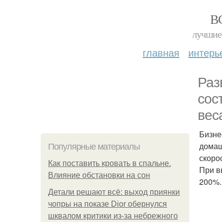
В
лучшие 
главная
интерь
Раз
сос
веса
Бизне
домаш
Популярные материалы
скоро
Как поставить кровать в спальне.
При в
Влияние обстановки на сон
200%.
Детали решают всё: выход приянки
чопры на показе Dior обернулся
шквалом критики из-за небрежного