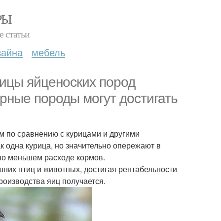
РЫ
е статьи
зайна
мебель
ицы яйценоских пород
ерные породы могут достигать
м по сравнению с курицами и другими
к одна курица, но значительно опережают в
ьно меньшем расходе кормов.
них птиц и животных, достигая рентабельности
оизводства яиц получается.