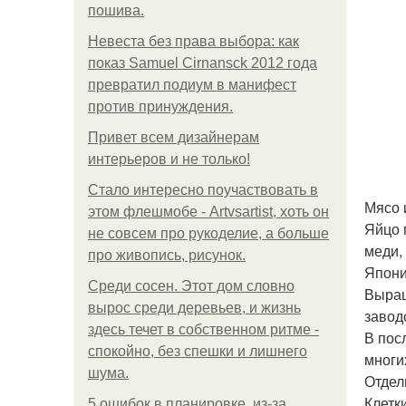
пошива.
Невеста без права выбора: как
показ Samuel Cirnansck 2012 года
превратил подиум в манифест
против принуждения.
Привет всем дизайнерам
интерьеров и не только!
Стало интересно поучаствовать в
Мясо 
этом флешмобе - Artvsartist, хоть он
Яйцо 
не совсем про рукоделие, а больше
меди,
про живопись, рисунок.
Япони
Среди сосен. Этот дом словно
Выращ
вырос среди деревьев, и жизнь
завод
здесь течет в собственном ритме -
В пос
спокойно, без спешки и лишнего
многи
шума.
Отдел
Клетк
5 ошибок в планировке, из-за