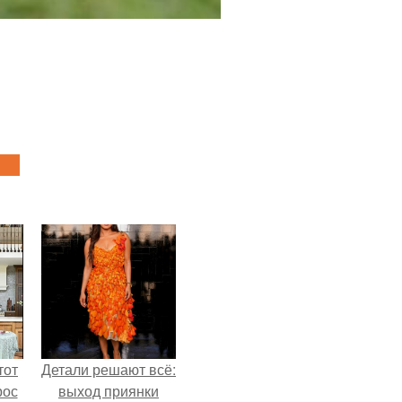
тот
Детали решают всё:
рос
выход приянки