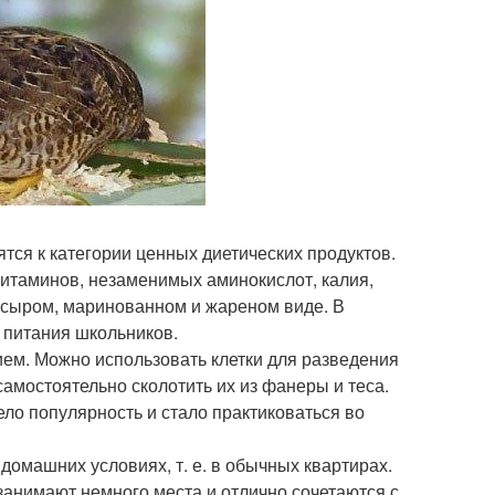
тся к категории ценных диетических продуктов.
витаминов, незаменимых аминокислот, калия,
, сыром, маринованном и жареном виде. В
 питания школьников.
ем. Можно использовать клетки для разведения
самостоятельно сколотить их из фанеры и теса.
о популярность и стало практиковаться во
омашних условиях, т. е. в обычных квартирах.
анимают немного места и отлично сочетаются с