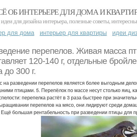
СЁ ОБ ИНТЕРЬЕРЕ ДЛЯ ДОМА И КВАРТИ
идеи для дизайна интерьера, полезные советы, интересны
ер для дома
интерьер для квартиры
идеи ди
ведение перепелов. Живая масса пт
тавляет 120-140 г, отдельные бройл
 до 300 г.
с на разведении перепелов является более выгодным дело
ними птицами. 5. Перепёлок по массе несут столько яиц, ка
спелости: перепелка растёт в 3 раза быстрее при значител
ыращивании перепелов на мясо, они лидируют среди домаш
 Ещё большая рентабельность при разведении птицы для пр