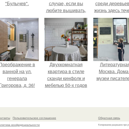
"Булычев".
случае, если вы
среди деревьев
любите вышивать,
жизнь здесь теч
то наверняка
собственном ри
задумывались о
- спокойно, бе
том, что означает та
спешки и лишн
или иная вышитая
шума.
вами картина.
Преображение в
Двухкомнатная
Литературна
ванной на ул.
квартира в стиле
Москва. Дома 
генерала
сканди кинфолк и
музеи писателе
Григорова, д. 36!
мебелью 50-х годов
в высотке на
котельнической.
онтакты
Пользовательское соглашение
Обратная связь
олитика конфидециальности
Копирование разрешено при у