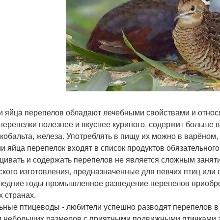
и яйца перепелов обладают лечебными свойствами и относя
перепелки полезнее и вкуснее куриного, содержит больше 
 кобальта, железа. Употреблять в пищу их можно в варёном
и яйца перепелок входят в список продуктов обязательного
ивать и содержать перепелов не является сложным заняти
ского изготовления, предназначенные для певчих птиц или 
ледние годы промышленное разведение перепелов приобрел
х странах.
ьные птицеводы - любители успешно разводят перепелов в д
и небольших размеров с приятными подвижными птичками з