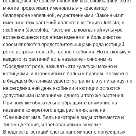
остающейся не совсем линейной классификацией. Хотя
многие продолжают именовать эту красавицу
белопероне капельной, единственными "Законными"
именами этих растений являются юстиция (Justicia) и
якобиния (Jacobinia. Растения, в комнатной культуре
встречающиеся под этими именами, в большинстве
своем являются представительницами рода юстиций,
реже встречаются собственно якобинии. Но поскольку у
каждого из растений есть название - синоним из
"Соседнего" рода, называть эти культуры можно и
юстициями, и якобиниями с полным правом. Возможно,
в будущем ботаникам удастся устранить эту путаницу, но
на сегодняшний день якобинии и юстиции остаются
допустимыми названиями одного и того же растения.
При покупке обязательно обращайте внимание на
название конкретного вида растения, а не на
"Семейное" имя. Ведь некоторые виды отличаются и
типом цветения, и требованиями к зимовке.
Внешность юстиций слегка напоминает о популярных