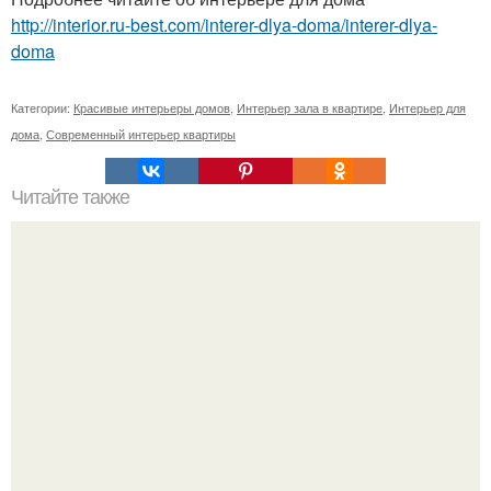
http://interior.ru-best.com/interer-dlya-doma/interer-dlya-
doma
Категории:
Красивые интерьеры домов
,
Интерьер зала в квартире
,
Интерьер для
дома
,
Современный интерьер квартиры
Читайте также
Бани и сауны Краснодара.