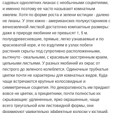
садовых однолетних лианах с необычными соцветиями,
и именно поэтому ее часто называют комнатным
хмелем. Хотя по форме роста и зелени юстиции - далеко
не лианы. У этих южно - американских полукустарников с
вечнозеленой листвой достаточно компактные размеры:
даже в природе якобинии не превысят 1, 5 м.
полуодревесневшие, прямые, легко узнаваемые и по
красноватой коре, и по вздутиям в узлах побеги
растения скрыты под супротивно расположенными,
вытянуто - овальными, с красивым заостренным краем,
цельными листьями. У разных якобиний их окрас от
пестрого до зеленого колеблется. Одиночные трубчатые
цветки почти не характерны для комнатных видов. Куда
чаще встречаются крупные колосовидные и
симметричные соцветия. Но декоративность им придают
вовсе не цветки, а прицветники, почти полностью их
скрывающие: удлиненные, ярко окрашенные, чаще
всего треугольной или листовидной формы, они
формируют удивительно эффектные колоски у юстиций,