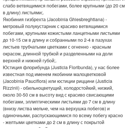
слабо ветвящимися побегами, более крупными (до 20 см
в длину) листьями;.
Якобиния гизбрехта (Jacobinia Ghiesbreghtiana) -
метровый полукустарник с красиво ветвящимися
побегами, крупными кожистыми ланцетными листьями
до 10-15 см в длину и собранными по 2-4 в пазухах
листьев трубчатыми цветками с огненно - красным
окрасом, длинной трубкой и разделенными на доли
верхней и нижней губой;.
Юстиция флорибунда (Justicia Floribunda), у нас более
известная под именем якобинии малоцветковой
(Jacobinia Pauciflora) или юстиции риццини (Justicia
Rizzinii) - обильноцветущий, холодостойкий, низкий,
около 30-50 см в высоту вид с красиво свисающими
побегами, эллиптическими листьями до 7 см в длину
(внизу листва мельче, чем на верхушка побегов) и
одиночными, распускающимися по всему побегу красно
- желтыми цветками до 2 см в длину с покрытой