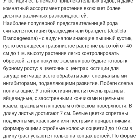
У юстиций есть немало привлекательных видов, и даже
комнатный ассортимент растения включает более
десятка различных разновидностей.
Наиболее популярной представительницей рода
считается юстиция брандеджи или брандеге (Justicia
Brandegeeana) - с виду напоминающие пышный кустик,
густо ветвящееся травянистое растение высотой от 40
см до 1 м. высоту растения легко контролировать
обрезкой, а при покупке экземпляров будьте готовы к
бурному росту: в цветочных центрах юстиции для
загущения чаще всего обрабатывают специальными
ингибиторами, подавляющими развитие. Побеги слегка
поникающие. У этой юстиции листья очень красивы,
яйцевидные, с заостренными кончиками и цельным
краем, красивым глянцевым отблеском поверхности. В
длину листья достигают 7 см. Белые цветки спрятаны
под желтыми, красными или пестрыми прицветниками,
формирующими стройные колосья соцветий до 10 см в
длину (распускаются только на концах ветвей. По форме