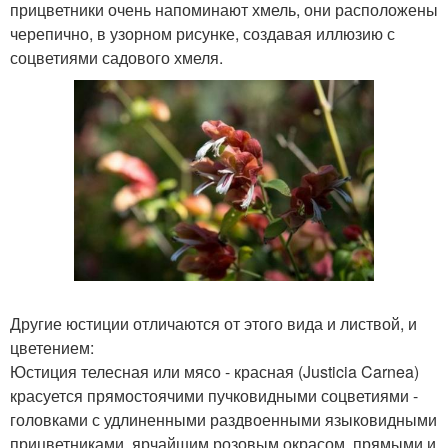
прицветники очень напоминают хмель, они расположены
черепично, в узорном рисунке, создавая иллюзию с
соцветиями садового хмеля.
Другие юстиции отличаются от этого вида и листвой, и
цветением:
Юстиция телесная или мясо - красная (Justicia Carnea)
красуется прямостоячими пучковидными соцветиями -
головками с удлиненными раздвоенными языковидными
прицветниками, ярчайшим розовым окрасом, прямыми и