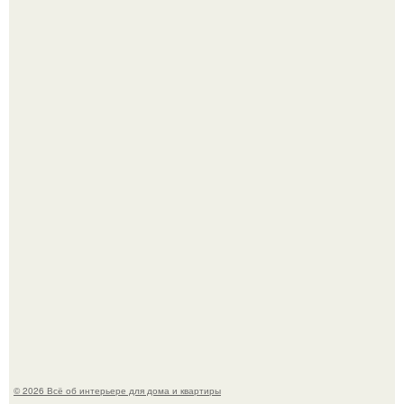
Стильная квартира в светлых приятных тонах.
Преображение в ванной на ул. генерала Григорова, д.
36!
© 2026 Всё об интерьере для дома и квартиры