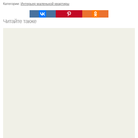
Категории:
Интерьер маленькой квартиры
Читайте также
20 мест в Петербурге, где живет вдохновение.
В сети продолжают обсуждать изменения во внешности